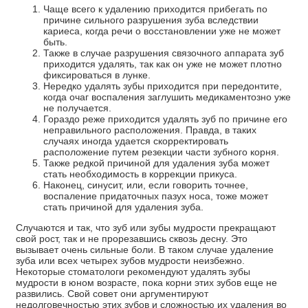
Чаще всего к удалению приходится прибегать по
причине сильного разрушения зуба вследствии
кариеса, когда речи о восстановлении уже не может
быть.
Также в случае разрушения связочного аппарата зуб
приходится удалять, так как он уже не может плотно
фиксироваться в лунке.
Нередко удалять зубы приходится при передонтите,
когда очаг воспаления заглушить медикаментозно уже
не получается.
Гораздо реже приходится удалять зуб по причине его
неправильного расположения. Правда, в таких
случаях иногда удается скорректировать
расположение путем резекции части зубного корня.
Также редкой причиной для удаления зуба может
стать необходимость в коррекции прикуса.
Наконец, синусит, или, если говорить точнее,
воспаление придаточных пазух носа, тоже может
стать причиной для удаления зуба.
Случаются и так, что зуб или зубы мудрости прекращают
свой рост, так и не прорезавшись сквозь десну. Это
вызывает очень сильные боли. В таком случае удаление
зуба или всех четырех зубов мудрости неизбежно.
Некоторые стоматологи рекомендуют удалять зубы
мудрости в юном возрасте, пока корни этих зубов еще не
развились. Свой совет они аргументируют
недолговечностью этих зубов и сложностью их удаления во