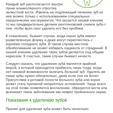
Каждый зуб располагается внутри
лунки альвеолярного отростка
челюстной кости. Извлечь не подлежащий лечению зуб из
нее можно только с использованием специальных
хирургических инструментов. Что касается нашей клиники,
то мы предварительно делаем рентгеновский снимок зуба с
тем, чтобы врач смог удалить его без проблем.
К сожалению, бывают случаи, когда корни зуба имеют
разветвленную форму и даже могут переплестись с
корнями соседнего зуба. В таком случае местное
обезболивание не может избавить пациента от страданий. В
нашей клинике удаление таких зубов делается под общим
наркозом. К счастью, такие случаи бывают нечасто.
Следует сказать, что удаление зуба является крайней
мерой, к которой приходится прибегать лишь тогда, когда
нет никакой возможности залечить больной зуб. Удалять же
такие зубы нужно обязательно, даже если они не болят.
Присутствие в ротовой полости больного зуба или корня
может стать причиной неприятных осложнений. Чаще всего
на этой почве появляется воспаление, образуется киста или
возникает такое заболевание как неврит тройничного нерва.
Показания к удалению зубов
Причин для удаления зуба может быть несколько: