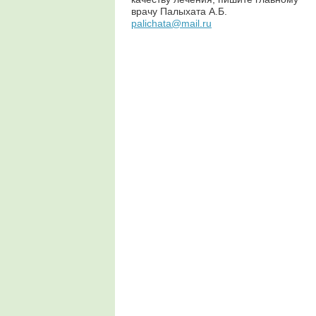
врачу Палыхата А.Б.
palichata@mail.ru