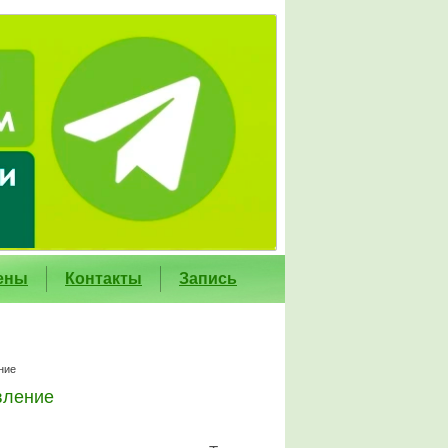
ены
Контакты
Запись
ние
вление