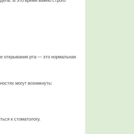
дель. В это время важно строго
ие открывания рта — это нормальная
остях могут возникнуть:
ься к стоматологу.