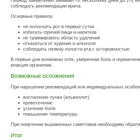
Период заживления занимает от нескольких дней до 1–2 не
соблюдать рекомендации врача.
Основные правила:
не полоскать рот в первые сутки
избегать горячей пищи и напитков
не травмировать область удаления
отказаться от курения и алкоголя
соблюдать гигиену полости рта с осторожностью
В первые дни возможны отёк, умеренная боль и ограничен
реакция организма.
Возможные осложнения
При нарушении рекомендаций или индивидуальных особенн
воспаление лунки (альвеолит)
кровотечение
усиление боли
повышение температуры
При появлении выраженных симптомов необходимо обратит
Итог