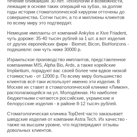
течение ближайших 30 лет. Технологии и возможности,
лежащие в основе таких операций на зубах, за долгие
годы истории стоматологической хирургии отточены до
совершенства. Сотни тысяч, а то и миллионы клиентов
по всему миру это подтвердят.
Немецкие импланты от компаний Ankylos и Xive Friadent,
чуть дороже: 35-40 тысяч рублей за 1 шт. а вот изделия
от других европейских фирм - Biomet, Bicon, BioHorizons -
подешевле: они чуть ниже 30000 р.
Израильское производство имплантов, представленное
компаниями MIS, Alpha Bio, Ards, а также корейские
Implantium, порадуют вас своей более чем вдвое низкой
стоимостью - от 12000 р. По всему миру большинство
клиентов всё-таки использует именно эти изделия. В
Москве их ставят в стоматологической клинике «Лимон»,
располагающейся на ул. Молодёжная. Но наиболее
бюджетными считаются российские, украинские и
белорусские изделия - в районе 8-12 тысяч рублей.
Стоматологическая клиника TopDent часто заказывает
шведские изделия от компании Astra Tech. Их качество -
также на высшем уровне, что подтверждают отзывы
довольных клиентов.