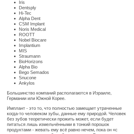
Iris
Dentsply
Hi-Tec
Alpha Dent
CSM Implant
Noris Medical
ROOTT
Nobel Biocare
Implantium
MIS
Straumann
BioHorizons
Alpha Bio
Bego Semados
Snucone
Ankylos
Большинство компаний располагаются в Израиле,
Германии или Южной Корее.
Имплант - это то, что полностью замещает утраченные
когда-то человеком зубы, данные ему природой. Человек
без зубов теоретически прожить может, если будет
питаться лишь измельчёнными в тонкий порошок
продуктами - жевать ему всё равно нечем, пока он «с