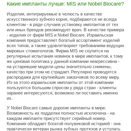
Какие импланты лучше: MIS или Nobel Biocare?
Изделия, интегрируемые в челюсть в качестве
искусственного зубного корня, подбираются не всегда
клиентом - в ряде случаев установку имплантов от тех
или иных брендов рекомендует врач. В качестве примера
- изделия от фирм MIS и Nobel Biocare. Израильская
компания предоставляет богатый ассортимент изделий
всех типов, а также удовлетворяет требованиям ведущих
мировых стоматологов. Фирма MIS не скупится на
регулярные испытания новинок в мире имплантов, к тому
же ценовая политика у данной компании неагрессивна -
на устаревшие модели цены значительно снижены,
качество при этом не страдает. Регулярно проводятся
распродажи для крупнейших заказчиков по всему миру.
Из-за этого израильские импланты от этой компании
пользуются большим спросом у ряда стран - клиенты
заранее интересуются, возможно ли поставить именно
их.
У Nobel Biocare самые дорогие импланты в мире.
Возможность их подделки полностью исключена - на
каждом импланте присутствует серийный номер.
Компания обладает богатой полувековой историей - она
практически ветеран рынка зубных протезов и уступать