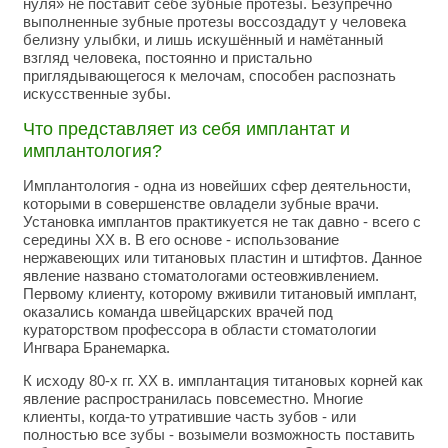
нуля» не поставит себе зубные протезы. Безупречно
выполненные зубные протезы воссоздадут у человека
белизну улыбки, и лишь искушённый и намётанный
взгляд человека, постоянно и пристально
приглядывающегося к мелочам, способен распознать
искусственные зубы.
Что представляет из себя имплантат и
имплантология?
Имплантология - одна из новейших сфер деятельности,
которыми в совершенстве овладели зубные врачи.
Установка имплантов практикуется не так давно - всего с
середины XX в. В его основе - использование
нержавеющих или титановых пластин и штифтов. Данное
явление названо стоматологами остеовживлением.
Первому клиенту, которому вживили титановый имплант,
оказались команда швейцарских врачей под
кураторством профессора в области стоматологии
Ингвара Бранемарка.
К исходу 80-х гг. XX в. имплантация титановых корней как
явление распространилась повсеместно. Многие
клиенты, когда-то утратившие часть зубов - или
полностью все зубы - возымели возможность поставить