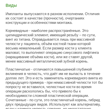
Виды
Импланты выпускаются в разном исполнении. Отличия
их состоят в качестве (прочности), очертаниях
конструкции и особенностями монтажа.
Корневидные - наиболее распространённые. Это
цилиндрический элемент, имеющий резьбу – по сути,
винт из титана. Оправдывается лишь при массивной
челюсти у пациента, объём костной ткани которой
весьма немаленький. Если размер кости у клиента
маловат, то выполняют операцию синусового лифтинга
(наращивание объёма кости), или же ставят другой,
менее массивный металлический зубной корень.
Пластинчатые - отличаются повышенной глубиной
вклинения в челюсть, что даёт им не выпасть в течение
долгих лет. Это и есть заменитель корневидного винта из
предыдущего примера - при немассивной челюсти тот бы
попросту не вставился, челюстные кости во время
операции раскололись бы, что привело бы к
необходимости сложной пластической операции.
Сочетанные - по сути, это пластинчатый корень, гибрид
двух предыдущих видов. Используют как альтернативу,
если у клиента челюсть средних, но недостаточно