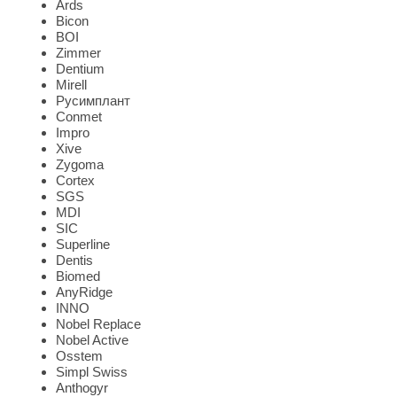
Ards
Bicon
BOI
Zimmer
Dentium
Mirell
Русимплант
Conmet
Impro
Xive
Zygomа
Cortex
SGS
MDI
SIC
Superline
Dentis
Biomed
AnyRidge
INNO
Nobel Replace
Nobel Active
Osstem
Simpl Swiss
Anthogyr