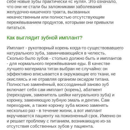
себе новые зубы практически «с нуля». Это означало,
что они не стали бы заложниками заболеваний
желудочно-кишечного тракта, вызванных
некачественным или полностью отсутствующим
пережёвыванием продуктов, которыми они привыкли
питаться.
Как выглядит зубной имплант?
Имплант - рукотворный корень когда-то существовавшего
натурального зуба, завинчивающийся в челюсть.
Сколько было зубов - столько должно быть и имплантов
- для нормального пережёвывания еды. В качестве
лучшего материала титан выбран не случайно: он
эффективно вписывается в окружающие его ткани, не
окисляясь и не отравляя организм оксидом титана.
Полностью заменённый, воссозданный заново зуб
включает себя сам имплант (корень), абатмент
(переходник, заменитель шейки натурального зуба) и
коронку, заменяющую зубную эмаль и дентин. Сам
переходник, а также коронку зуба можно заменять
несколько раз - в течение жизни, а вот имплант
вкручивается пациенту на пожизненный срок. Именно он
и решает проблему с питанием, возникающую из-за
отсутствия собственных зубов у пациента.