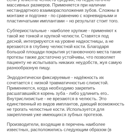
массивных размеров. Применяется при наличии
нестандартного взаиморасположения зубов. Сложны в
монтаже и подгонке - по сравнению с корневидными и
пластинчатыми имплантами – но результат стоит того.
Субпериостальные - наиболее хрупкие - применяют к
такой же тонкой и хрупкой челюсти. Ставятся под
десной, интегрируются на уровне надкостницы, а не
врезаются в глубину челюстной кости. Благодаря
большой площади покрытия установочного места такие
протезы также достаточно устойчивы, что позволяет
пациенту не испытывать никаких неудобств, жуя самую
разнообразную пищу.
Эндодонтически фиксируемые - надёжность их
сочетается с низкой травматичностью слизистой.
Применяются, когда необходимо закрепить
расшатавшийся корень зуба - либо удлинить его..
Внутрислизистые - не врезаются в челюсть. Это
единственный из видов имплантов, дающий возможность
не трогать челюстные кости. Используется для
закрепления уже имеющихся зубных протезов.
Производители, входящие в перечень наиболее
известных, расположились следующим образом (в