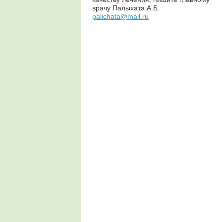
врачу Палыхата А.Б.
palichata@mail.ru