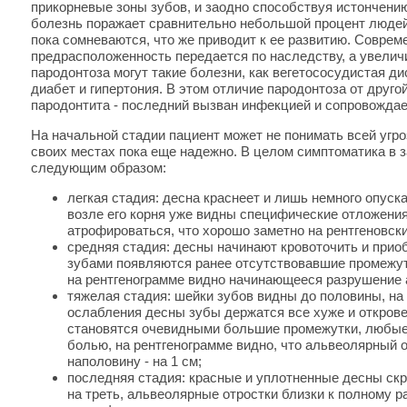
прикорневые зоны зубов, и заодно способствуя истончени
болезнь поражает сравнительно небольшой процент людей 
пока сомневаются, что же приводит к ее развитию. Совреме
предрасположенность передается по наследству, а увелич
пародонтоза могут такие болезни, как вегетососудистая ди
диабет и гипертония. В этом отличие пародонтоза от друго
пародонтита - последний вызван инфекцией и сопровожда
На начальной стадии пациент может не понимать всей угро
своих местах пока еще надежно. В целом симптоматика в 
следующим образом:
легкая стадия: десна краснеет и лишь немного опуска
возле его корня уже видны специфические отложения,
атрофироваться, что хорошо заметно на рентгеновск
средняя стадия: десны начинают кровоточить и прио
зубами появляются ранее отсутствовавшие промежут
на рентгенограмме видно начинающееся разрушение 
тяжелая стадия: шейки зубов видны до половины, на 
ослабления десны зубы держатся все хуже и открове
становятся очевидными большие промежутки, любые
болью, на рентгенограмме видно, что альвеолярный 
наполовину - на 1 см;
последняя стадия: красные и уплотненные десны ск
на треть, альвеолярные отростки близки к полному 