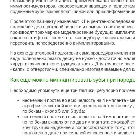
плазмолифтинг в сочетании с приемом лекарственных преп
иммуностимуляторов, кровоостанавливающих и поливитами
подвижные зубы закрепляют шиной или пришлифовывание
После этого пациенту назначают КТ и рентген-обследован
положение дел в ротовой полости и помочь в составлении 
производят трехмерное моделирование будущих имплантат
наклона штифтов. После того, как подберут оптимальные 
переходить непосредственно к имплантированию.
На фоне длительной подготовки сама процедура импланта
ведь полноценно резать десну не нужно - достаточно мале
хирург вкручивает конструкцию в кость. Для точности ра
- каппы с отверстиями, специально изготавливаемые для к
Как еще можно имплантировать зубы при парод
Необходимо упомянуть еще три тактики, регулярно приме
несъемный протез во всю челюсть на 4 импланта - м
атрофии челюстной кости и предполагает установку 
по бокам - около 5 или 6 зуба;
несъемный протез во всю челюсть на 6 имплантов - 
но по бокам вживляют по два имплантата с каждой ст
конструкцию надежнее и поспособствовать тому, что
полноценно даже при сильной изношенности челюстн