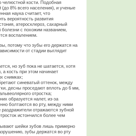
ю челюстной кости. Подобная
(до 8% всего населения), и ученые
нная наука считает, что
ить вероятность развития
стония, атеросклероз, сахарный
й болезни с похожим названием,
ется воспалением.
зы, потому что зубы его держатся на
зависимости от стадии выглядит
ется, но зуб пока не шатается, хотя
 а кость при этом начинает
их снимках;
бретают синеватый оттенок, между
ки, десны проседают вплоть до 6 мм,
альвеолярного отростка;
них образуется налет, из-за
нно болтаются во рту, между ними
 раздражители отражаются зубной
отросток истончился более чем
рывают шейки зубов лишь примерно
разрушению, зубы держатся во рту