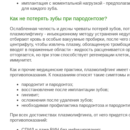
имплантация с моментальной нагрузкой - предполага
для каждого зуба.
Как не потерять зубы при пародонтозе?
Ослабленная челюсть и десны чреваты потерей зубов, пот
плазмолифтингу - инъекционному методу устранения недуг
отбирают кровь в особые вакуумные пробирки, после чего
центрифугу, чтобы извлечь плазму, обогащенную тромбоци
вводят в пораженные области - жидкость расценивается ор
отторгается, но при этом способствует регенерации клеток
иммунитет.
Как и прочие медицинские практики, плазмолифтинг имеет
противопоказания. К показаниям относят такие симптомы и
пародонтит и пародонтоз;
восстановление после имплантации зубов;
гингивит;
осложнения после удаления зубов;
необходимая профилактика пародонтоза и пародонти
При всех достоинствах плазмолифтинга, от него придется 
противопоказаний:
СПИД и даже ВИЧ без инфицирования;