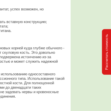
нтат, успех возможен, но
ать вставную конструкцию;
тата;
титана.
Рассчитать стоимость
новых корней куда глубже обычного -
т скуловую кость. Это довольно
 подвержена истончению из-за
ностью и может служить надежной
я использованию односоставного
ессионного типа. Использование такой
юстной кости. Для полноценной
ьми до двенадцати таких
 не задевать нервы и кровеносные
единения.