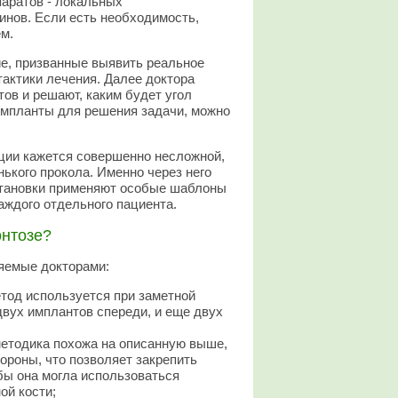
аратов - локальных
нов. Если есть необходимость,
м.
ие, призванные выявить реальное
тактики лечения. Далее доктора
ов и решают, каким будет угол
импланты для решения задачи, можно
ции кажется совершенно несложной,
нького прокола. Именно через него
сстановки применяют особые шаблоны
аждого отдельного пациента.
онтозе?
няемые докторами:
етод используется при заметной
двух имплантов спереди, и еще двух
методика похожа на описанную выше,
ороны, что позволяет закрепить
бы она могла использоваться
ой кости;