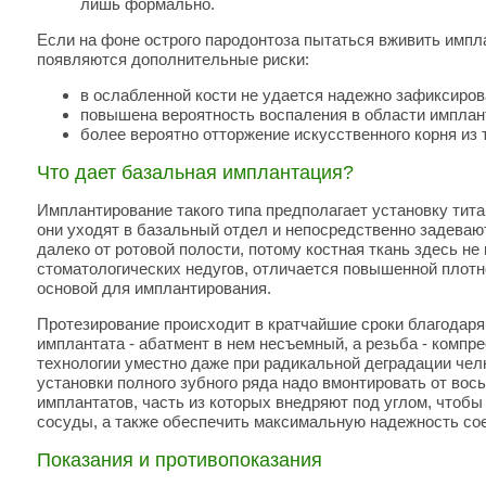
лишь формально.
Если на фоне острого пародонтоза пытаться вживить импла
появляются дополнительные риски:
в ослабленной кости не удается надежно зафиксиров
повышена вероятность воспаления в области имплан
более вероятно отторжение искусственного корня из 
Что дает базальная имплантация?
Имплантирование такого типа предполагает установку тита
они уходят в базальный отдел и непосредственно задеваю
далеко от ротовой полости, потому костная ткань здесь не
стоматологических недугов, отличается повышенной плот
основой для имплантирования.
Протезирование происходит в кратчайшие сроки благодар
имплантата - абатмент в нем несъемный, а резьба - компр
технологии уместно даже при радикальной деградации чел
установки полного зубного ряда надо вмонтировать от вос
имплантатов, часть из которых внедряют под углом, чтобы
сосуды, а также обеспечить максимальную надежность со
Показания и противопоказания