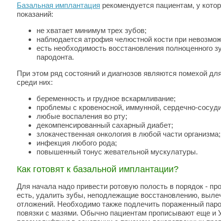
Базальная имплантация
рекомендуется пациентам, у котор
показаний:
не хватает минимум трех зубов;
наблюдается атрофия челюстной кости при невозможн
есть необходимость восстановления полноценного зу
пародонта.
При этом ряд состояний и диагнозов являются помехой дл
среди них:
беременность и грудное вскармливание;
проблемы с кровеносной, иммунной, сердечно-сосуди
любые воспаления во рту;
декомпенсированный сахарный диабет;
злокачественная онкология в любой части организма;
инфекция любого рода;
повышенный тонус жевательной мускулатуры.
Как готовят к базальной имплантации?
Для начала надо привести ротовую полость в порядок - пр
есть, удалить зубы, неподлежащие восстановлению, вылеч
отложений. Необходимо также подлечить пораженный паро
повязки с мазями. Обычно пациентам прописывают еще и 