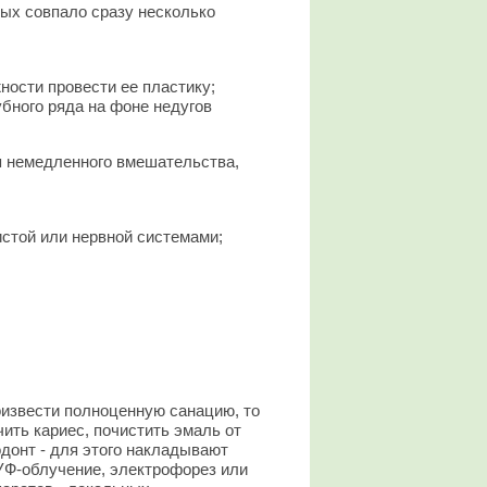
ых совпало сразу несколько
ости провести ее пластику;
бного ряда на фоне недугов
я немедленного вмешательства,
стой или нервной системами;
оизвести полноценную санацию, то
ить кариес, почистить эмаль от
донт - для этого накладывают
УФ-облучение, электрофорез или