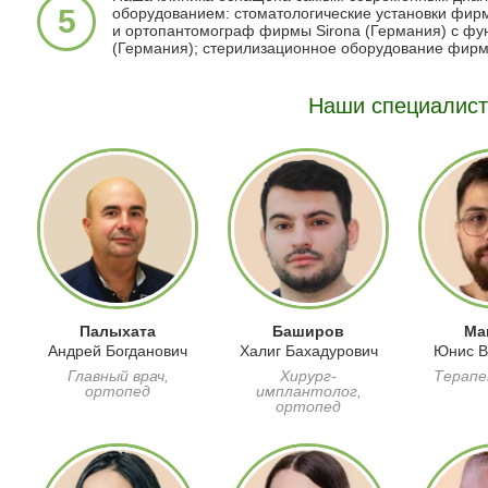
5
оборудованием: стоматологические установки фир
и ортопантомограф фирмы Sirona (Германия) с фу
(Германия);
стерилизационное оборудование фирм
Наши специалис
Палыхата
Баширов
Ма
Андрей Богданович
Халиг Бахадурович
Юнис В
Главный врач,
Хирург-
Терапе
ортопед
имплантолог,
ортопед