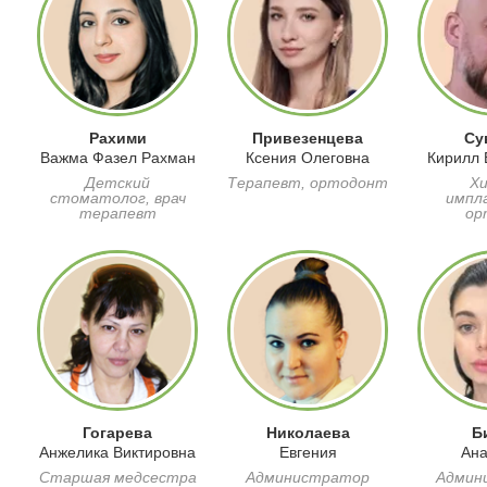
Рахими
Привезенцева
Су
Важма Фазел Рахман
Ксения Олеговна
Кирилл 
Детский
Терапевт, ортодонт
Хи
стоматолог, врач
импл
терапевт
ор
Гогарева
Николаева
Б
Анжелика Виктировна
Евгения
Ана
Старшая медсестра
Администратор
Админ