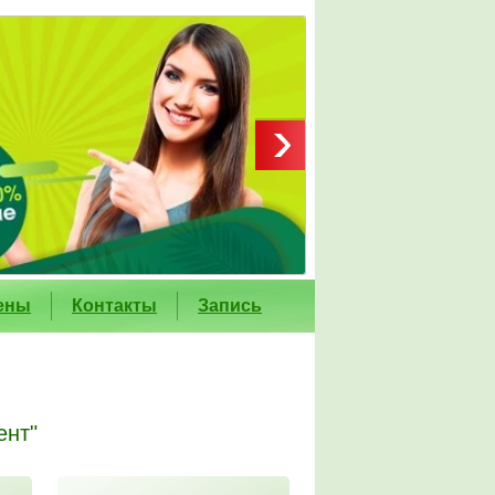
ены
Контакты
Запись
ент"