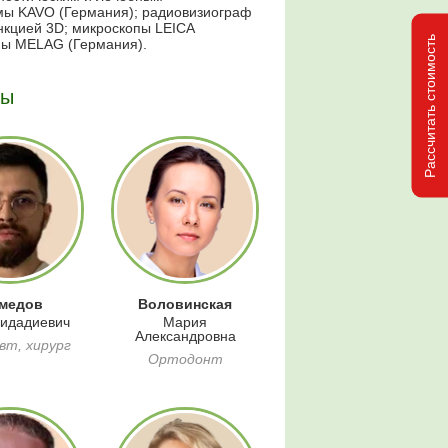
мы KAVO (Германия); радиовизиограф
нкцией 3D;
микроскопы LEICA
Рассчитать стоимость
ы MELAG (Германия).
ты
медов
Воловинская
идадиевич
Мария
Александровна
вт, хирург
Ортодонт