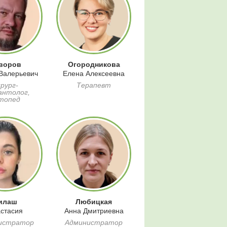
воров
Огородникова
Валерьевич
Елена Алексеевна
рург-
Терапевт
антолог,
топед
илаш
Любицкая
стасия
Анна Дмитриевна
истратор
Администратор